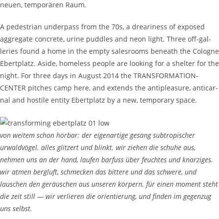
neuen, tem­porären Raum.
A pedes­tri­an under­pass from the 70s, a drea­ri­ness of exposed
aggre­gate con­crete, urine pud­dles and neon light. Three off-gal­
leries found a home in the emp­ty salesrooms beneath the Cologne
Ebert­platz. Aside, home­less peo­ple are look­ing for a shel­ter for the
night. For three days in August 2014 the TRANSFORMATION-
CENTER pitch­es camp here, and extends the antiplea­sure, anti­car­
nal and hos­tile enti­ty Ebert­platz by a new, tem­po­rary space.
von weit­em schon hör­bar: der eige­nar­tige gesang sub­tro­pis­ch­er
urwald­vögel. alles glitzert und blinkt. wir ziehen die schuhe aus,
nehmen uns an der hand, laufen bar­fuss über feucht­es und knarziges.
wir atmen bergluft, schmeck­en das bit­tere und das schwere, und
lauschen den geräuschen aus unseren kör­pern. für einen moment ste­ht
die zeit still — wir ver­lieren die ori­en­tierung, und find­en im gegen­zug
uns selb­st.