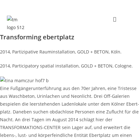
Zum
Inhalt
springen
Transforming ebertplatz
2014, Par­tizipa­tive Rau­min­stal­la­tion, GOLD + BETON, Köln.
2014, Par­tic­i­pa­to­ry spa­tial instal­la­tion, GOLD + BETON, Cologne.
Eine Fußgängerun­ter­führung aus den 70er Jahren, eine Tristesse
aus Wasch­be­ton, Urin­lachen und Neon­licht. Drei Off-Gale­rien
bespie­len die leer­ste­hen­den Laden­lokale unter dem Köl­ner Ebert­
platz. Daneben suchen obdachlose Per­so­n­en eine Zuflucht für die
Nacht. An drei Tagen im August 2014 schlägt hier der
TRANSFORMATIONS-CENTER sein Lager auf, und erweit­ert die
lebens‑, lust- und kör­per­feindliche Entität Ebert­platz um einen